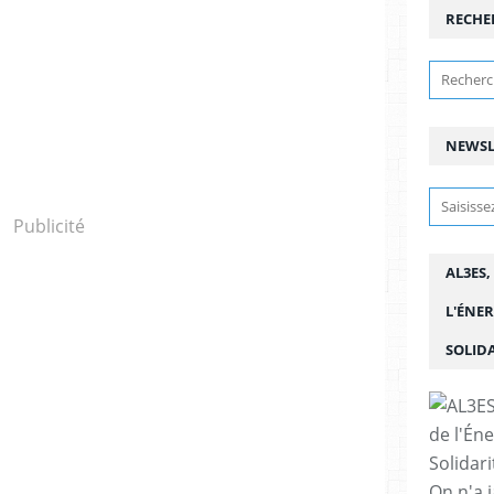
RECHE
NEWSL
Publicité
AL3ES,
L'ÉNER
SOLIDA
On n'a j