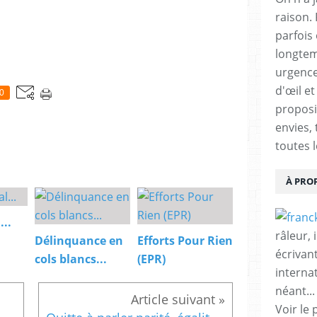
raison. 
parfois 
longtem
urgence
d'œil e
0
proposit
envies, 
toutes l
À PRO
...
râleur, 
Délinquance en
Efforts Pour Rien
écrivant
cols blancs...
(EPR)
internat
néant...
Voir le 