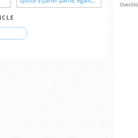
Quitte à parler parité, égalité des sexes...
Overbl
ICLE