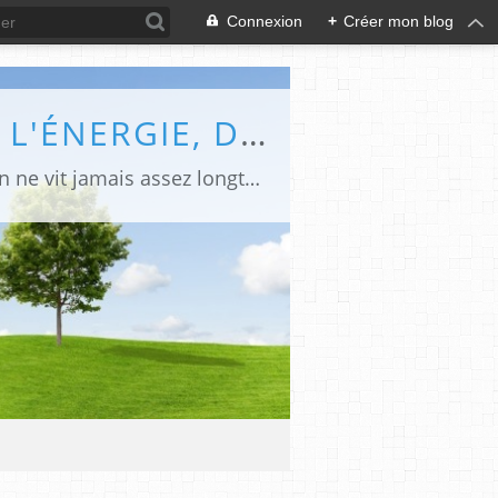
Connexion
+
Créer mon blog
AL3ES, AGENCE LOCALE DE L'ÉCOLOGIE, DE L'ÉNERGIE, DE L'ÉCONOMIE ET DE LA SOLIDARITÉ....
On n'a jamais raison trop tôt, on a raison. Point... C'est un peu radical et parfois on ne vit jamais assez longtemps pour le savoir. Dans nos urgences, des mots de maux, des clins d'œil et des coups de gueules, des propositions, des idées (parfois), des envies, transition toute faites pour toutes les belles...